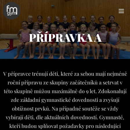
PŘÍPRAVKA A
V přípravce trénují děti, které za sebou mají nejméně
roční přípravu ze skupiny začátečníků a setrvat v
této skupině můžou maximálně do 9 let. Zdokonalují
zde základní gymnastické dovednosti a zvyšují
obtížnost prvků. Na případné soutěže se vždy
vybírají děti, dle aktuálních dovedností. Gymnasté,
kteří budou splňovat požadavky pro následující