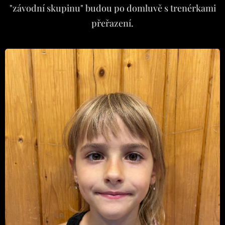
"závodní skupinu" budou po domluvě s trenérkami
přeřazení.