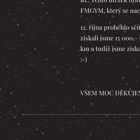
FMGYM, který se nac
12. října proběhlo sčí
získali jsme 15 000,
km a tudíž jsme získ
:-)
VŠEM MOC DĚKUJE