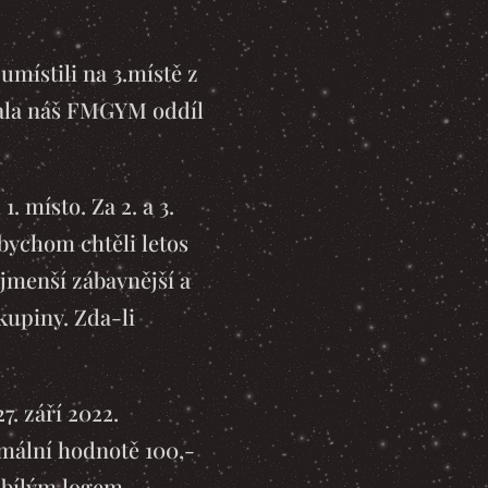
umístili na 3.místě z
brala náš FMGYM oddíl
. místo. Za 2. a 3.
bychom chtěli letos
jmenší zábavnější a
kupiny. Zda-li
7. září 2022.
imální hodnotě 100,-
obílým logem