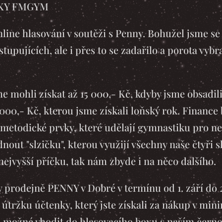
ŠKY FMGYM
line hlasování v soutěži s Penny. Bohužel jsme se 
tupujících, ale i přes to se zadařilo a porota vy
e mohli získat až 15 000,- Kč, kdyby jsme obsadili 1
000,- Kč, kterou jsme získali loňský rok. Finance 
metodické prvky, které udělají gymnastiku pro ne
nout "slzičku", kterou využijí všechny naše čtyři s
ejvyšší příčku, tak nám zbyde i na něco dalšího.
 prodejně PENNY v Dobré v termínu od 1. září do 2
útržku účtenky, který jste získali za nákup v min
o možné vhodit do hlasovacího boxu s naším čern