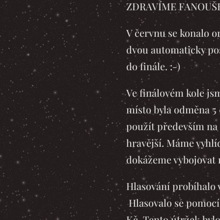
ZDRAVÍME FANOU
V červnu se konalo on
dvou automaticky pos
do finále. :-)
Ve finálovém kole jsm
místo byla odměna 5 
použít především na 
hravější. Máme vyhlíd
dokážeme vybojovat n
Hlasování probíhalo v
Hlasovalo se pomocí 
Kč. Tento útržek byl