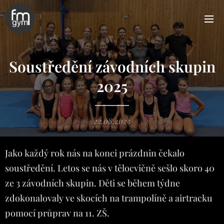
Soustředění závodních skupin
2025
22.08.2025
Jako každý rok nás na konci prázdnin čekalo
soustředění. Letos se nás v tělocvičně sešlo skoro 40
ze 3 závodních skupin. Děti se během týdne
zdokonalovaly ve skocích na trampolíně a airtracku
pomocí průprav na 11. ZŠ.