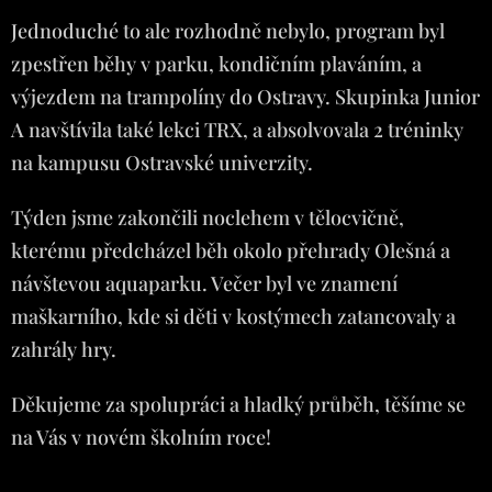
Jednoduché to ale rozhodně nebylo, program byl
zpestřen běhy v parku, kondičním plaváním, a
výjezdem na trampolíny do Ostravy. Skupinka Junior
A navštívila také lekci TRX, a absolvovala 2 tréninky
na kampusu Ostravské univerzity.
Týden jsme zakončili noclehem v tělocvičně,
kterému předcházel běh okolo přehrady Olešná a
návštevou aquaparku. Večer byl ve znamení
maškarního, kde si děti v kostýmech zatancovaly a
zahrály hry.
Děkujeme za spolupráci a hladký průběh, těšíme se
na Vás v novém školním roce!