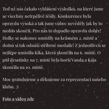
Teď už nás čekalo vyhlášení výsledků, na které jsme
se všechny netrpělivě těšily. Konkurence byla
opravdu vysoká a tak jsme vůbec nevěděly jak by to
mohlo skončit. Pro nás to dopadlo opravdu dobře!
Holky se nakonec umístily na krásném 2. místě a
domů si tak odnáší stříbrné medaile! Z jednotlivců se
nejlépe umístila Kika, která skončila na 6. místě. O
půl desetinky na 7. místě byla horší Vanda a Kája
skončila na 10. místě.
Moc gratulujeme a děkujeme za reprezentaci našeho
klubu. :)
Foto a video zde