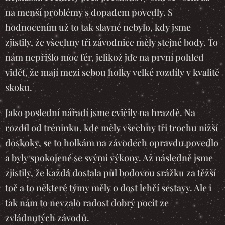
na menší problémy s dopadem povedly. S
hodnocením už to tak slavné nebylo, kdy jsme
zjistily, že všechny tři závodnice měly stejné body. To
nám nepřišlo moc fér, jelikož jde na první pohled
vidět, že mají mezi sebou holky velké rozdíly v kvalitě
skoku.
Jako poslední nářadí jsme cvičily na hrazdě. Na
rozdíl od tréninku, kde měly všechny tři trochu nižší
doskoky, se to holkám na závodech opravdu povedlo
a byly spokojené se svými výkony. Až následně jsme
zjistily, že každá dostala půl bodovou srážku za těžší
toč a to některé týmy měly o dost lehčí sestavy. Ale i
tak nám to nevzalo radost dobrý pocit ze
zvládnutých závodů.