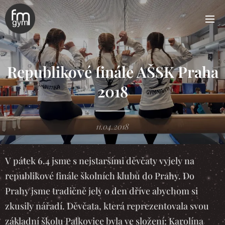
Republikové finále AŠSK Praha
2018
11.04.2018
V pátek 6.4 jsme s nejstaršími děvčaty vyjely na
republikové finále školních klubů do Prahy. Do
Prahy jsme tradičně jely o den dříve abychom si
zkusily nářadí. Děvčata, která reprezentovala svou
základní školu Palkovice byla ve složení: Karolína