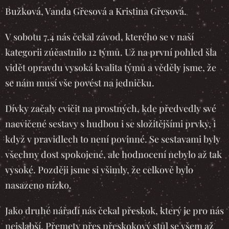
Bužková, Vanda Gřesová a Kristina Gřesová.
V sobotu 7.4 nás čekal závod, kterého se v naší
kategorii zúčastnilo 12 týmů. Už na první pohled šla
vidět opravdu vysoká kvalita týmů a věděly jsme, že
se nám musí vše povést na jedničku.
Dívky začaly cvičit na prostných, kde předvedly své
nacvičené sestavy s hudbou i se složitějšími prvky, i
když v pravidlech to není povinné. Se sestavami byly
všechny dost spokojené, ale hodnocení nebylo až tak
vysoké. Později jsme si všimly, že celkově bylo
nasazeno nízko.
Jako druhé nářadí nás čekal přeskok, který je pro nás
nejslabší. Přemety přes přeskokový stůl se všem až