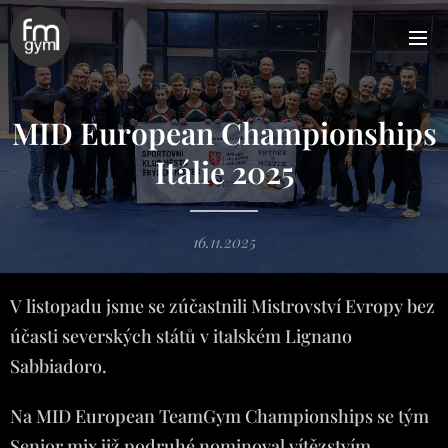
MID European Championships
Itálie 2025
16.11.2025
V listopadu jsme se zúčastnili Mistrovství Evropy bez
účasti severských států v italském Lignano
Sabbiadoro.
Na MID European TeamGym Championships se tým
Senior mix již podruhé nominoval vítězstvím