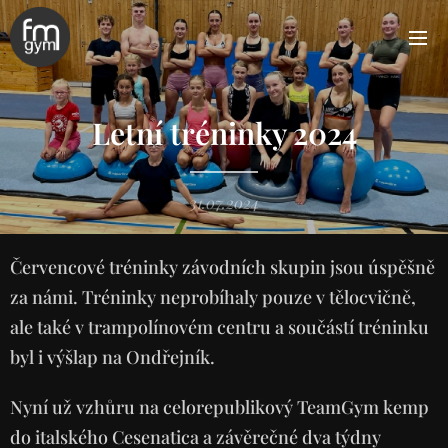
Letní tréninky 2024
31.07.2024
Červencové tréninky závodních skupin jsou úspěšně
za námi. Tréninky neprobíhaly pouze v tělocvičně,
ale také v trampolínovém centru a součástí tréninku
byl i výšlap na Ondřejník.
Nyní už vzhůru na celorepublikový TeamGym kemp
do italského Cesenatica a závěrečné dva týdny