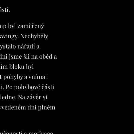
stí.
emp byl zaměřený
 swingy. Nechyběly
ystalo nářadí a
ni jsme šli na oběd a
ním bloku byl
t pohyby a vnímat
i. Po pohybové části
oledne. Na závěr si
o vyvedeném dni plném
kušeností a motivace