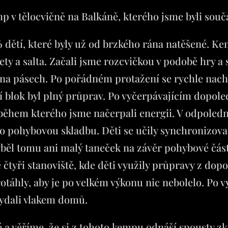
 v tělocvičně na Balkáně, kterého jsme byli součá
16 dětí, které byly už od brzkého rána natěšené. K
ety a salta. Začali jsme rozcvičkou v podobě hry a
na pásech. Po pořádném protažení se rychle nach
í blok byl plný průprav. Po vyčerpávajícím dopoled
 během kterého jsme načerpali energii. V odpoled
o pohybovou skladbu. Děti se učily synchronizova
ěl tomu ani malý taneček na závěr pohybové část
ě čtyři stanoviště, kde děti využily průpravy z dop
protáhly, aby je po velkém výkonu nic nebolelo. P
vydali vlakem domů.
é a věříme, že si z tohoto kempu odnáší spousty z