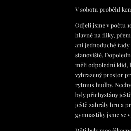
V sobotu proběhl kemp
Odjeli jsme v počtu 
hlavně na fliky, přem
ani jednoduché řady 
stanoviště. Dopoledn
měli odpolední klid,
vyhrazený prostor pr
rytmus hudby. Nechyb
byly přichystány ješt
ještě zahrály hru a 
gymnastiky jsme se 
Děti byly moc šikovn