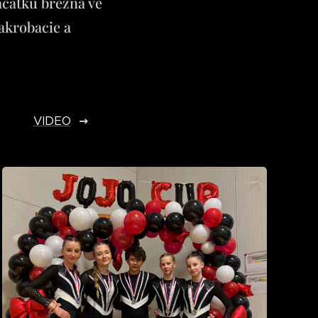
ačátku března ve
 akrobacie a
VIDEO