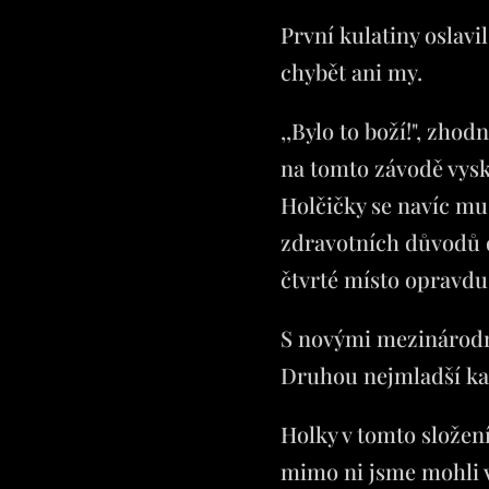
První kulatiny oslav
chybět ani my.
,,Bylo to boží!", zhod
na tomto závodě vysk
Holčičky se navíc mu
zdravotních důvodů do
čtvrté místo opravdu
S novými mezinárodní
Druhou nejmladší kat
Holky v tomto složení
mimo ni jsme mohli v