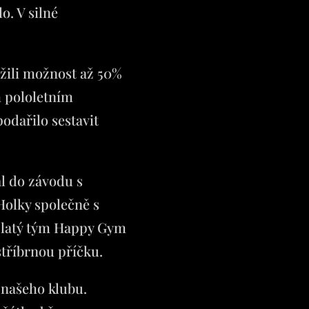
o. V silné
užili možnost až 50%
m pololetním
odařilo sestavit
al do závodu s
Holky společně s
 zlatý tým Happy Gym
stříbrnou příčku.
 našeho klubu.