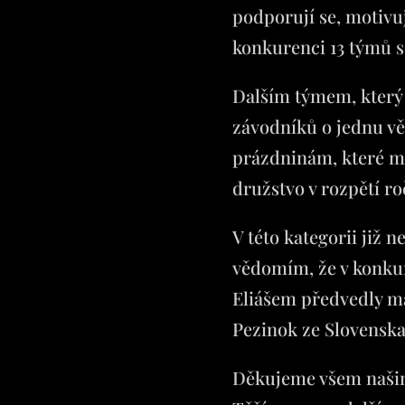
podporují se, motivuj
konkurenci 13 týmů 
Dalším týmem, který s
závodníků o jednu v
prázdninám, které mno
družstvo v rozpětí r
V této kategorii již 
vědomím, že v konkure
Eliášem předvedly m
Pezinok ze Slovenska 
Děkujeme všem našim