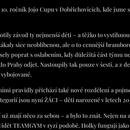
il 10. ročník Jojo Cupu v Dobřichovicích, kde jsm
notily závod ty nejmenší děti – a těžko to vystihnou
ákaly sice neoblíbenou, ale o to cennější brambor
sely poprat s oslabením, kdy důležitá část týmu 
 Prahy odjet. Nastoupily tak pouze v šesti, a z de
 vybojované.
mi pravidly přichází také nové rozdělení a pojme
egorií jsou nyní ŽÁCI – děti narozené v letech 20
 už mají něco za sebou – a bylo to znát. Nejen na z
idět TEAMGYM v ryzí podobě. Holky fungují jako