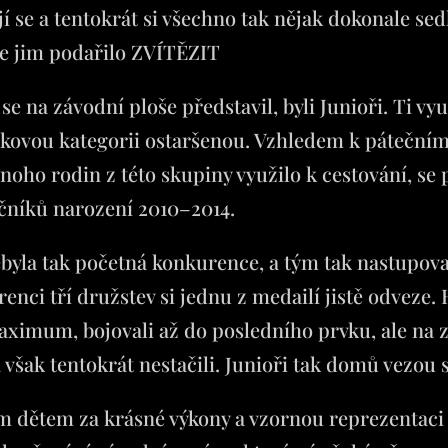
í se a tentokrát si všechno tak nějak dokonale sedl
se jim podařilo ZVÍTĚZIT 🏆
e na závodní ploše představil, byli Junioři. Ti vy
ěkovou kategorii ostaršenou. Vzhledem k páteční
ho rodin z této skupiny využilo k cestování, se p
očníků narození 2010–2014.
nebyla tak početná konkurence, a tým tak nastupov
nci tří družstev si jednu z medailí jistě odveze. 
aximum, bojovali až do posledního prvku, ale na
však tentokrát nestačili. Junioři tak domů vezou 
 dětem za krásné výkony a vzornou reprezentaci