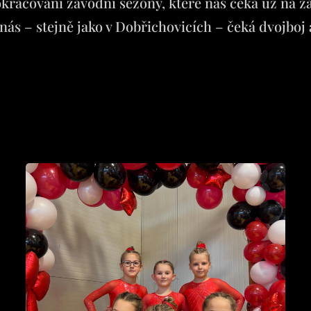
okračování závodní sezóny, které nás čeká už na z
nás – stejně jako v Dobřichovicích – čeká dvojboj