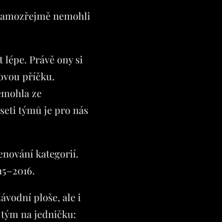
e samozřejmě nemohli
t lépe. Právě ony si
ovou příčku.
nemohla ze
seti týmů je pro nás
nování kategorií.
15–2016.
ávodní ploše, ale i
 tým na jedničku: