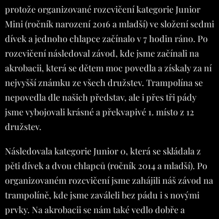
protože organizované rozcvičení kategorie Junior
Mini (ročník narození 2016 a mladší) ve složení sedmi
dívek a jednoho chlapce začínalo v 7 hodin ráno. Po
rozcvičení následoval závod, kde jsme začínali na
akrobacii, která se dětem moc povedla a získaly za ní
nejvyšší známku ze všech družstev. Trampolína se
nepovedla dle našich představ, ale i přes tři pády
jsme vybojovali krásné a překvapivé 1. místo z 12
družstev.
Následovala kategorie Junior 0, která se skládala z
pěti dívek a dvou chlapců (ročník 2014 a mladší). Po
organizovaném rozcvičení jsme zahájili náš závod na
trampolíně, kde jsme zaváleli bez pádu i s novými
prvky. Na akrobacii se nám také vedlo dobře a