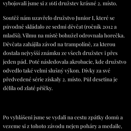
vybojovali jsme si z 16ti družstev krásné 2. místo.
Soutěž nám uzavřelo družstvo Junior I, které se
původně skládalo ze sedmi děvčat (ročník 2012 a
mladší). Vilmu na místě bohužel odrovnala horečka.
Děvčata zahájila závod na trampolíně, za kterou
dostala nejvyšší známku ze všech družstev i přes
jeden pád. Poté následovala akrobacie, kde družstvo
odvedlo také velmi slušný výkon. Dívky za své
předvedené série získaly 2. místo. Půl desetina je
dělila od zlaté příčky.
Po vyhlášeni jsme se vydali na cestu zpátky domů a
vezeme si z tohoto závodu nejen poháry a medaile,