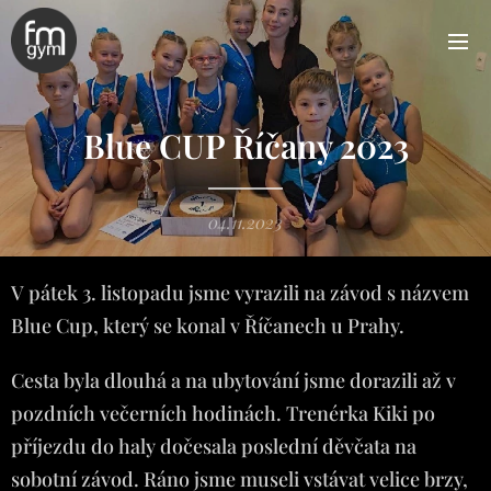
Blue CUP Říčany 2023
04.11.2023
V pátek 3. listopadu jsme vyrazili na závod s názvem
Blue Cup, který se konal v Říčanech u Prahy.
Cesta byla dlouhá a na ubytování jsme dorazili až v
pozdních večerních hodinách. Trenérka Kiki po
příjezdu do haly dočesala poslední děvčata na
sobotní závod. Ráno jsme museli vstávat velice brzy,